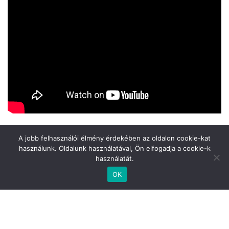
A jobb felhasználói élmény érdekében az oldalon cookie-kat
használunk. Oldalunk használatával, Ön elfogadja a cookie-k
használatát.
. .
.
.
by Celestine Fotó - Videó
OK