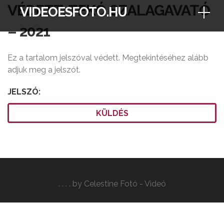
Skip
VÉDETT: TEKÓ SZALAGAVATÓ
VIDEOESFOTO.HU
to
– 2021
content
Ez a tartalom jelszóval védett. Megtekintéséhez alább
adjuk meg a jelszót.
JELSZÓ:
. .
.
.
by Celestine Fotó - Videó